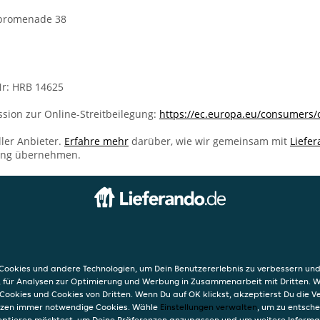
spromenade 38
r: HRB 14625
sion zur Online-Streitbeilegung:
https://ec.europa.eu/consumers/
ller Anbieter.
Erfahre mehr
darüber, wie wir gemeinsam mit
Liefe
ung übernehmen.
INFO
AGB
e 38
Datensc
ookies und andere Technologien, um Dein Benutzererlebnis zu verbessern und
Verwend
, für Analysen zur Optimierung und Werbung in Zusammenarbeit mit Dritten. 
Impres
Cookies und Cookies von Dritten. Wenn Du auf OK klickst, akzeptierst Du die 
etzen immer notwendige Cookies. Wähle
Einstellungen verwalten
, um zu entsch
eptieren möchtest, um Deine Präferenzen anzupassen und um weitere Informa