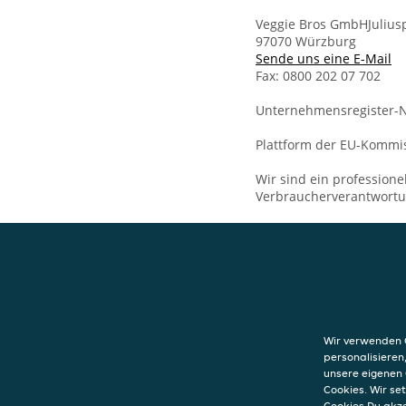
Veggie Bros GmbHJuliu
97070 Würzburg
Sende uns eine E-Mail
Fax: 0800 202 07 702
Unternehmensregister-N
Plattform der EU-Kommis
Wir sind ein professione
Verbraucherverantwort
KONTAKT
Veggie Bros
Juliuspromenad
Wir verwenden C
97070
Würzburg
personalisieren
unsere eigenen 
Cookies. Wir s
Cookies Du akz